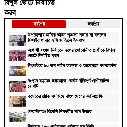
বিপুল ভোটে নির্বাচিত
করব
সর্বশেষ
জনপ্রিয়
উপজেলায় মাসিক আইন-শৃঙ্খলা সভায় যা বললেন
সিঙ্গাইর থানার ওসি জাহিদুল ইসলাম
আগামী সংসদ নির্বাচনে দলের মোনোনীত প্রার্থীকে বিপুল
ভোটে নির্বাচিত করব
সিংগাইরে ৯০ জন নবীন হাফেজ ও আলেমকে গণসংবর্ধনা
রংপুরে ছড়াচ্ছে অ্যানথ্রাক্স, কতটা ঝুঁকিপূর্ণ প্রাণীবাহিত
রোগটি
কুয়েতের গ্র্যান্ড মসজিদে বাংলাদেশের ক্যালিগ্রাফি
কেরানীগঞ্জে বিদেশি শিক্ষার্থীর লাশ উদ্ধার
নির্বাচনে ১৫০ পর্যবেক্ষক পাঠাতে চায় ইইউ