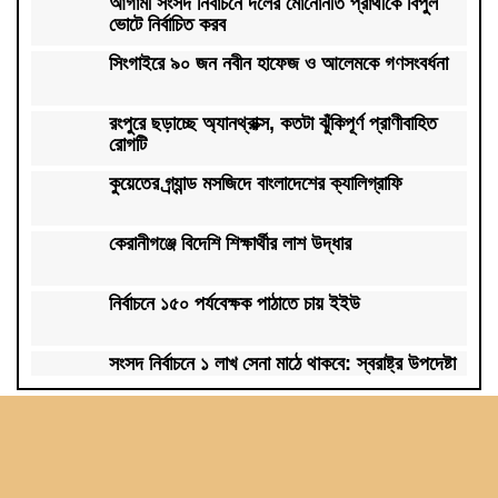
আগামী সংসদ নির্বাচনে দলের মোনোনীত প্রার্থীকে বিপুল
ভোটে নির্বাচিত করব
সিংগাইরে ৯০ জন নবীন হাফেজ ও আলেমকে গণসংবর্ধনা
রংপুরে ছড়াচ্ছে অ্যানথ্রাক্স, কতটা ঝুঁকিপূর্ণ প্রাণীবাহিত
রোগটি
কুয়েতের গ্র্যান্ড মসজিদে বাংলাদেশের ক্যালিগ্রাফি
কেরানীগঞ্জে বিদেশি শিক্ষার্থীর লাশ উদ্ধার
নির্বাচনে ১৫০ পর্যবেক্ষক পাঠাতে চায় ইইউ
সংসদ নির্বাচনে ১ লাখ সেনা মাঠে থাকবে: স্বরাষ্ট্র উপদেষ্টা
লড়াইটাও করতে পারলো না টাইগাররা, ফাইনালে ভারত
১৮ নভেম্বর ভোটারদের চূড়ান্ত তালিকা প্রকাশ করবে ইসি