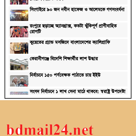
সিংগাইরে ৯০ জন নবীন হাফেজ ও আলেমকে গণসংবর্ধনা
রংপুরে ছড়াচ্ছে অ্যানথ্রাক্স, কতটা ঝুঁকিপূর্ণ প্রাণীবাহিত
রোগটি
কুয়েতের গ্র্যান্ড মসজিদে বাংলাদেশের ক্যালিগ্রাফি
কেরানীগঞ্জে বিদেশি শিক্ষার্থীর লাশ উদ্ধার
নির্বাচনে ১৫০ পর্যবেক্ষক পাঠাতে চায় ইইউ
সংসদ নির্বাচনে ১ লাখ সেনা মাঠে থাকবে: স্বরাষ্ট্র উপদেষ্টা
লড়াইটাও করতে পারলো না টাইগাররা, ফাইনালে ভারত
১৮ নভেম্বর ভোটারদের চূড়ান্ত তালিকা প্রকাশ করবে ইসি