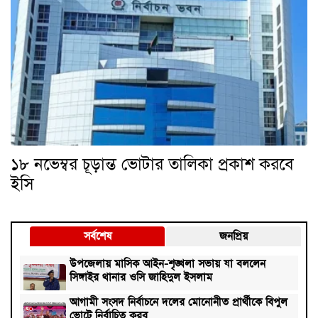
১৮ নভেম্বর চূড়ান্ত ভোটার তালিকা প্রকাশ করবে
ইসি
সর্বশেষ
জনপ্রিয়
উপজেলায় মাসিক আইন-শৃঙ্খলা সভায় যা বললেন
সিঙ্গাইর থানার ওসি জাহিদুল ইসলাম
আগামী সংসদ নির্বাচনে দলের মোনোনীত প্রার্থীকে বিপুল
ভোটে নির্বাচিত করব