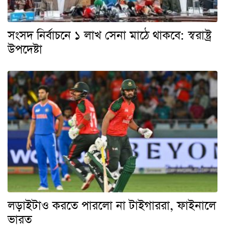
সংসদ নির্বাচনে ১ লাখ সেনা মাঠে থাকবে: স্বরাষ্ট্র
উপদেষ্টা
লড়াইটাও করতে পারলো না টাইগাররা, ফাইনালে
ভারত