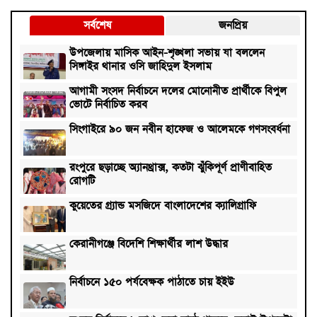
সর্বশেষ
জনপ্রিয়
উপজেলায় মাসিক আইন-শৃঙ্খলা সভায় যা বললেন
সিঙ্গাইর থানার ওসি জাহিদুল ইসলাম
আগামী সংসদ নির্বাচনে দলের মোনোনীত প্রার্থীকে বিপুল
ভোটে নির্বাচিত করব
সিংগাইরে ৯০ জন নবীন হাফেজ ও আলেমকে গণসংবর্ধনা
রংপুরে ছড়াচ্ছে অ্যানথ্রাক্স, কতটা ঝুঁকিপূর্ণ প্রাণীবাহিত
রোগটি
কুয়েতের গ্র্যান্ড মসজিদে বাংলাদেশের ক্যালিগ্রাফি
কেরানীগঞ্জে বিদেশি শিক্ষার্থীর লাশ উদ্ধার
নির্বাচনে ১৫০ পর্যবেক্ষক পাঠাতে চায় ইইউ