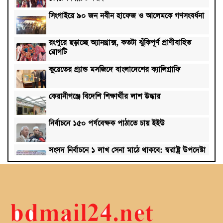
সিংগাইরে ৯০ জন নবীন হাফেজ ও আলেমকে গণসংবর্ধনা
রংপুরে ছড়াচ্ছে অ্যানথ্রাক্স, কতটা ঝুঁকিপূর্ণ প্রাণীবাহিত
রোগটি
কুয়েতের গ্র্যান্ড মসজিদে বাংলাদেশের ক্যালিগ্রাফি
কেরানীগঞ্জে বিদেশি শিক্ষার্থীর লাশ উদ্ধার
নির্বাচনে ১৫০ পর্যবেক্ষক পাঠাতে চায় ইইউ
সংসদ নির্বাচনে ১ লাখ সেনা মাঠে থাকবে: স্বরাষ্ট্র উপদেষ্টা
লড়াইটাও করতে পারলো না টাইগাররা, ফাইনালে ভারত
১৮ নভেম্বর ভোটারদের চূড়ান্ত তালিকা প্রকাশ করবে ইসি