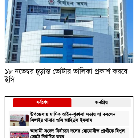
১৮ নভেম্বর চূড়ান্ত ভোটার তালিকা প্রকাশ করবে
ইসি
সর্বশেষ
জনপ্রিয়
উপজেলায় মাসিক আইন-শৃঙ্খলা সভায় যা বললেন
সিঙ্গাইর থানার ওসি জাহিদুল ইসলাম
আগামী সংসদ নির্বাচনে দলের মোনোনীত প্রার্থীকে বিপুল
ভোটে নির্বাচিত করব