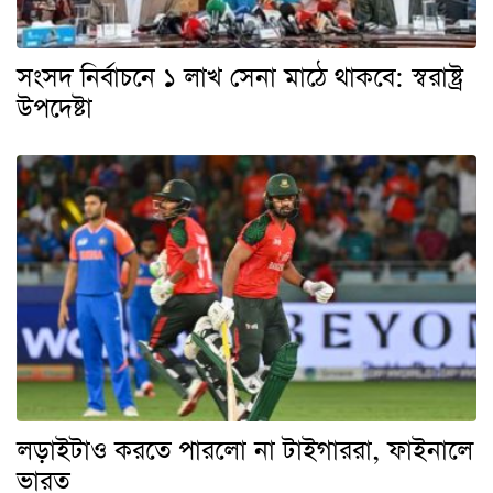
সংসদ নির্বাচনে ১ লাখ সেনা মাঠে থাকবে: স্বরাষ্ট্র
উপদেষ্টা
লড়াইটাও করতে পারলো না টাইগাররা, ফাইনালে
ভারত