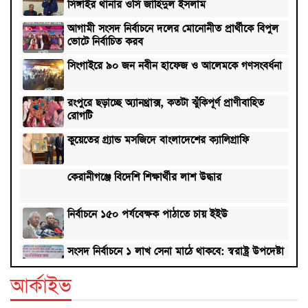
সিঙ্গাইর থানার ওসি জাহিদুল ইসলাম
আগামী সংসদ নির্বাচনে দলের মোনোনীত প্রার্থীকে বিপুল
ভোটে নির্বাচিত করব
সিংগাইরে ৯০ জন নবীন হাফেজ ও আলেমকে গণসংবর্ধনা
রংপুরে ছড়াচ্ছে অ্যানথ্রাক্স, কতটা ঝুঁকিপূর্ণ প্রাণীবাহিত
রোগটি
কুয়েতের গ্র্যান্ড মসজিদে বাংলাদেশের ক্যালিগ্রাফি
কেরানীগঞ্জে বিদেশি শিক্ষার্থীর লাশ উদ্ধার
নির্বাচনে ১৫০ পর্যবেক্ষক পাঠাতে চায় ইইউ
সংসদ নির্বাচনে ১ লাখ সেনা মাঠে থাকবে: স্বরাষ্ট্র উপদেষ্টা
আর্কাইভ
লড়াইটাও করতে পারলো না টাইগাররা, ফাইনালে ভারত