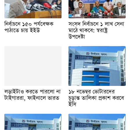
নির্বাচনে ১৫০ পর্যবেক্ষক
সংসদ নির্বাচনে ১ লাখ সেনা
পাঠাতে চায় ইইউ
মাঠে থাকবে: স্বরাষ্ট্র
উপদেষ্টা
লড়াইটাও করতে পারলো না
১৮ নভেম্বর ভোটারদের
টাইগাররা, ফাইনালে ভারত
চূড়ান্ত তালিকা প্রকাশ করবে
ইসি