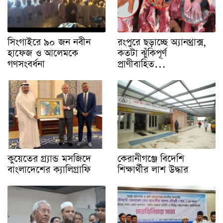
সিংগাইরে ৯০ জন নবীন
রংপুরে ছড়াচ্ছে অ্যানথ্রাক্স,
হাফেজ ও আলেমকে
কতটা ঝুঁকিপূর্ণ
গণসংবর্ধনা
প্রাণীবাহিত…
কুয়েতের গ্র্যান্ড মসজিদে
কেরানীগঞ্জে বিদেশি
বাংলাদেশের ক্যালিগ্রাফি
শিক্ষার্থীর লাশ উদ্ধার